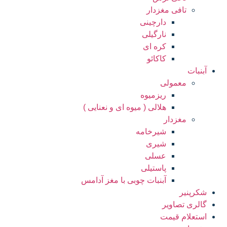
تافی مغزدار
دارچینی
نارگیلی
کره ای
کاکائو
آبنبات
معمولی
ریزمیوه
هلالی ( میوه ای و نعنایی )
مغزدار
شیرخامه
شیری
عسلی
پاستیلی
آبنبات چوبی با مغز آدامس
شکرپنیر
گالری تصاویر
استعلام قیمت