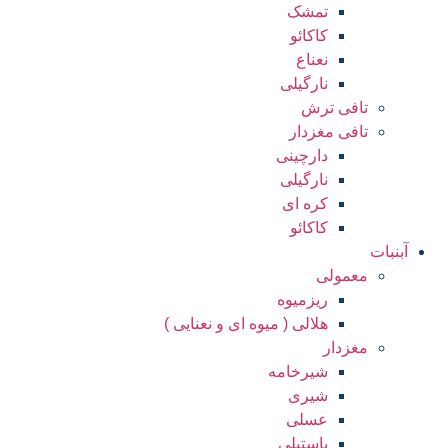
تمشک
کاکائو
نعناع
نارگیلی
تافی ترش
تافی مغزدار
دارچینی
نارگیلی
کره ای
کاکائو
آبنبات
معمولی
ریزمیوه
هلالی ( میوه ای و نعنایی )
مغزدار
شیرخامه
شیری
عسلی
پاستیلی