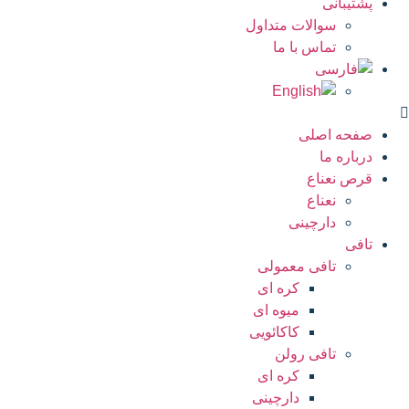
پشتیبانی
سوالات متداول
تماس با ما
صفحه اصلی
درباره ما
قرص نعناع
نعناع
دارچینی
تافی
تافی معمولی
کره ای
میوه ای
کاکائویی
تافی رولن
کره ای
دارچینی