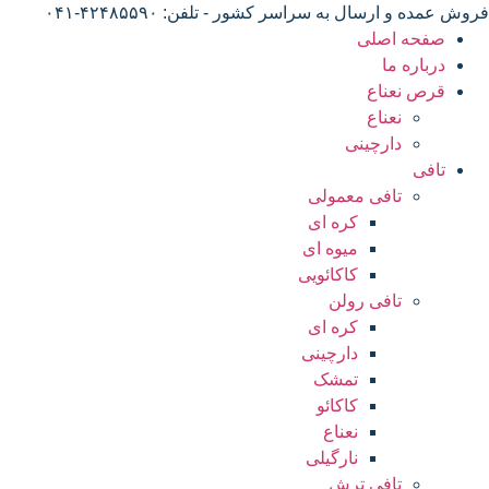
فروش عمده و ارسال به سراسر کشور - تلفن: ۴۲۴۸۵۵۹۰-۰۴۱
صفحه اصلی
درباره ما
قرص نعناع
نعناع
دارچینی
تافی
تافی معمولی
کره ای
میوه ای
کاکائویی
تافی رولن
کره ای
دارچینی
تمشک
کاکائو
نعناع
نارگیلی
تافی ترش