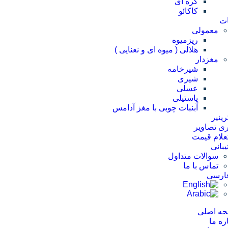
کره ای
کاکائو
ات
معمولی
ریزمیوه
هلالی ( میوه ای و نعنایی )
مغزدار
شیرخامه
شیری
عسلی
پاستیلی
آبنبات چوبی با مغز آدامس
پنیر
ری تصاویر
علام قیمت
بانی
سوالات متداول
تماس با ما
ه اصلی
ره ما