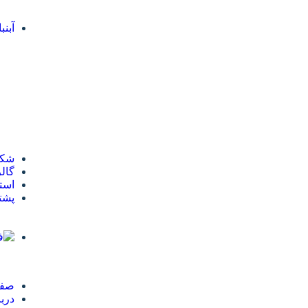
آبنب
شکر
گال
است
پشتی
صفح
دربا