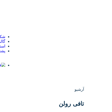
شکر
گال
است
پشتی
آرشیو
تافی رولن