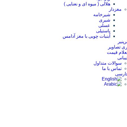
هلالی ( میوه ای و نعنایی )
مغزدار
شیرخامه
شیری
عسلی
پاستیلی
آبنبات چوبی با مغز آدامس
پنیر
ری تصاویر
علام قیمت
بانی
سوالات متداول
تماس با ما