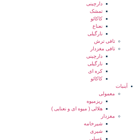
دارچینی
تمشک
کاکائو
نعناع
نارگیلی
تافی ترش
تافی مغزدار
دارچینی
نارگیلی
کره ای
کاکائو
آبنبات
معمولی
ریزمیوه
هلالی ( میوه ای و نعنایی )
مغزدار
شیرخامه
شیری
عسلی