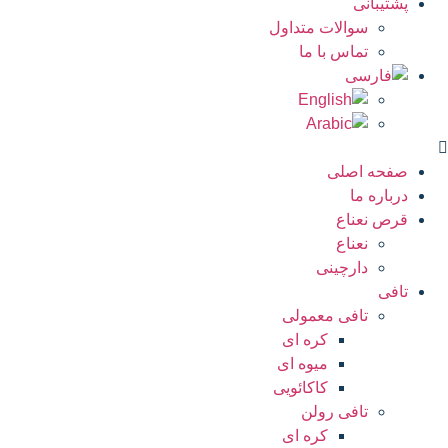
پشتیبانی
سوالات متداول
تماس با ما
صفحه اصلی
درباره ما
قرص نعناع
نعناع
دارچینی
تافی
تافی معمولی
کره ای
میوه ای
کاکائویی
تافی رولن
کره ای