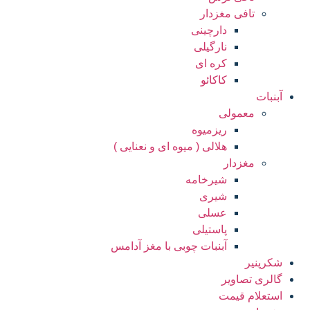
تافی مغزدار
دارچینی
نارگیلی
کره ای
کاکائو
آبنبات
معمولی
ریزمیوه
هلالی ( میوه ای و نعنایی )
مغزدار
شیرخامه
شیری
عسلی
پاستیلی
آبنبات چوبی با مغز آدامس
شکرپنیر
گالری تصاویر
استعلام قیمت