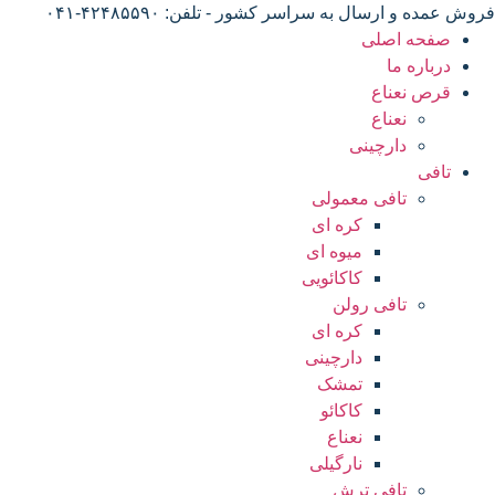
فروش عمده و ارسال به سراسر کشور - تلفن: ۴۲۴۸۵۵۹۰-۰۴۱
صفحه اصلی
درباره ما
قرص نعناع
نعناع
دارچینی
تافی
تافی معمولی
کره ای
میوه ای
کاکائویی
تافی رولن
کره ای
دارچینی
تمشک
کاکائو
نعناع
نارگیلی
تافی ترش