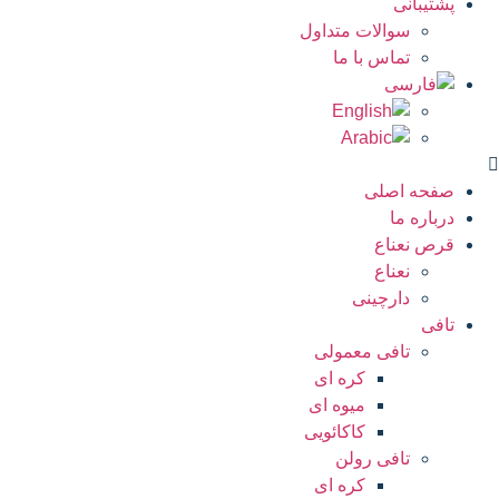
پشتیبانی
سوالات متداول
تماس با ما
صفحه اصلی
درباره ما
قرص نعناع
نعناع
دارچینی
تافی
تافی معمولی
کره ای
میوه ای
کاکائویی
تافی رولن
کره ای