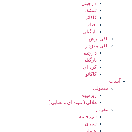
دارچینی
تمشک
کاکائو
نعناع
نارگیلی
تافی ترش
تافی مغزدار
دارچینی
نارگیلی
کره ای
کاکائو
آبنبات
معمولی
ریزمیوه
هلالی ( میوه ای و نعنایی )
مغزدار
شیرخامه
شیری
عسلی