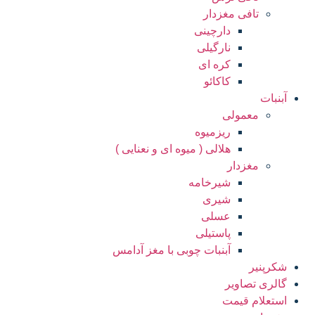
تافی مغزدار
دارچینی
نارگیلی
کره ای
کاکائو
آبنبات
معمولی
ریزمیوه
هلالی ( میوه ای و نعنایی )
مغزدار
شیرخامه
شیری
عسلی
پاستیلی
آبنبات چوبی با مغز آدامس
شکرپنیر
گالری تصاویر
استعلام قیمت