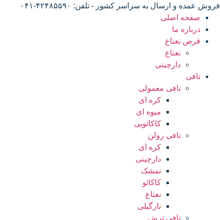
فروش عمده و ارسال به سراسر کشور - تلفن: ۴۲۴۸۵۵۹۰-۰۴۱
صفحه اصلی
درباره ما
قرص نعناع
نعناع
دارچینی
تافی
تافی معمولی
کره ای
میوه ای
کاکائویی
تافی رولن
کره ای
دارچینی
تمشک
کاکائو
نعناع
نارگیلی
تافی ترش