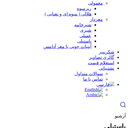
معمولی
ریزمیوه
هلالی ( میوه ای و نعنایی )
مغزدار
شیرخامه
شیری
عسلی
پاستیلی
آبنبات چوبی با مغز آدامس
شکرپنیر
گالری تصاویر
استعلام قیمت
پشتیبانی
سوالات متداول
تماس با ما
آرشیو
پاستیلی