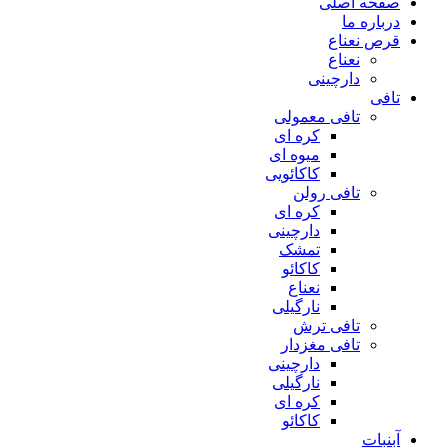
صفحه اصلی
درباره ما
قرص نعناع
نعناع
دارچینی
تافی
تافی معمولی
کره ای
میوه ای
کاکائویی
تافی رولن
کره ای
دارچینی
تمشک
کاکائو
نعناع
نارگیلی
تافی ترش
تافی مغزدار
دارچینی
نارگیلی
کره ای
کاکائو
آبنبات