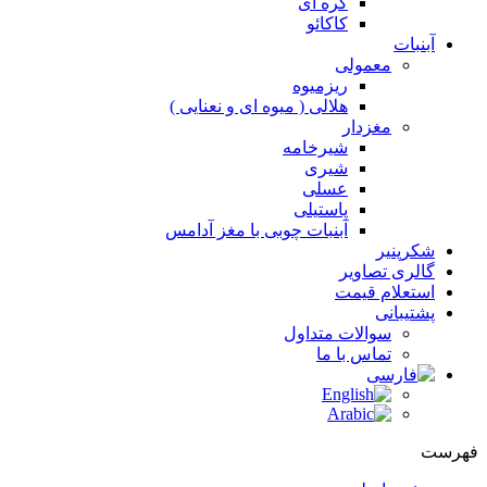
کره ای
کاکائو
آبنبات
معمولی
ریزمیوه
هلالی ( میوه ای و نعنایی )
مغزدار
شیرخامه
شیری
عسلی
پاستیلی
آبنبات چوبی با مغز آدامس
شکرپنیر
گالری تصاویر
استعلام قیمت
پشتیبانی
سوالات متداول
تماس با ما
فهرست