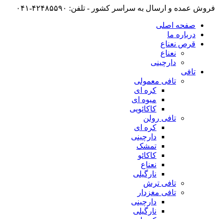
فروش عمده و ارسال به سراسر کشور - تلفن: ۴۲۴۸۵۵۹۰-۰۴۱
صفحه اصلی
درباره ما
قرص نعناع
نعناع
دارچینی
تافی
تافی معمولی
کره ای
میوه ای
کاکائویی
تافی رولن
کره ای
دارچینی
تمشک
کاکائو
نعناع
نارگیلی
تافی ترش
تافی مغزدار
دارچینی
نارگیلی