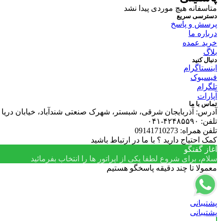
متاسفانه هیچ موردی پیدا نشد
دسترسی سریع
پرسش و پاسخ
درباره ما
خرید عمده
بلاگ
دنبال کنید
اینستاگرام
فیسبوک
تلگرام
آپارات
تماس با ما
آدرس: آذربایجان شرقی، شبستر، شهرک صنعتی شندآباد، خیابان دریا 2، صنایع غذایی میلاخ
تلفن: ۴۲۴۸۵۵۹۰-۰۴۱
تلفن همراه: 09141710273
کمک احتیاج دارید ؟ با ما در ارتباط باشید
آغاز گفتگو
سلام، برای شروع لطفا یکی از اپراتور ها را انتخاب بفرمائید
معمولا تا چند دقیقه پاسخگو هستیم
پشتیبانی
پشتیبانی