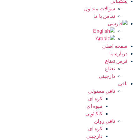
پشتیبانی
سوالات متداول
تماس با ما
صفحه اصلی
درباره ما
قرص نعناع
نعناع
دارچینی
تافی
تافی معمولی
کره ای
میوه ای
کاکائویی
تافی رولن
کره ای
دارچینی