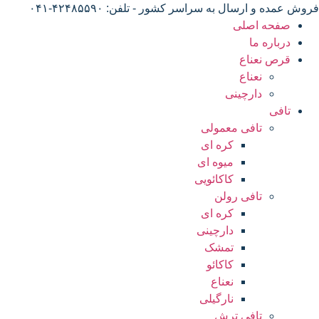
فروش عمده و ارسال به سراسر کشور - تلفن: ۴۲۴۸۵۵۹۰-۰۴۱
صفحه اصلی
درباره ما
قرص نعناع
نعناع
دارچینی
تافی
تافی معمولی
کره ای
میوه ای
کاکائویی
تافی رولن
کره ای
دارچینی
تمشک
کاکائو
نعناع
نارگیلی
تافی ترش