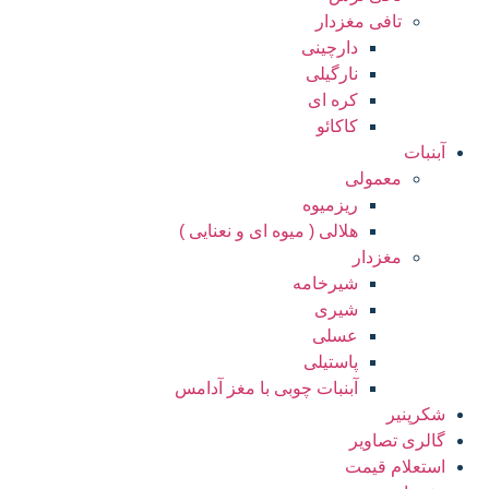
تافی مغزدار
دارچینی
نارگیلی
کره ای
کاکائو
آبنبات
معمولی
ریزمیوه
هلالی ( میوه ای و نعنایی )
مغزدار
شیرخامه
شیری
عسلی
پاستیلی
آبنبات چوبی با مغز آدامس
شکرپنیر
گالری تصاویر
استعلام قیمت