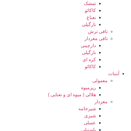
تمشک
کاکائو
نعناع
نارگیلی
تافی ترش
تافی مغزدار
دارچینی
نارگیلی
کره ای
کاکائو
آبنبات
معمولی
ریزمیوه
هلالی ( میوه ای و نعنایی )
مغزدار
شیرخامه
شیری
عسلی
پاستیلی